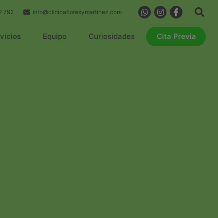
2 792
info@clinicafloresymartinez.com
vicios
Equipo
Curiosidades
Cita Previa