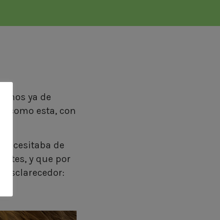
tamos ya de
le como esta, con
co.
 necesitaba de
entes, y que por
y esclarecedor: