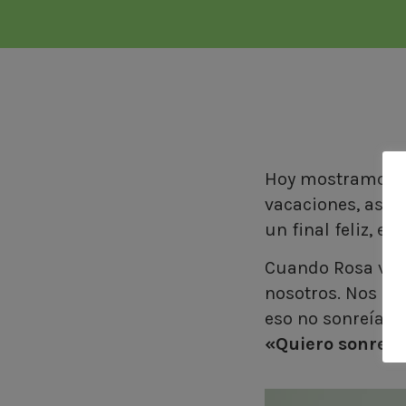
Hoy mostramos el
vacaciones, así 
un final feliz, es
Cuando Rosa vino
nosotros. Nos co
eso no sonreía en
«Quiero sonreír