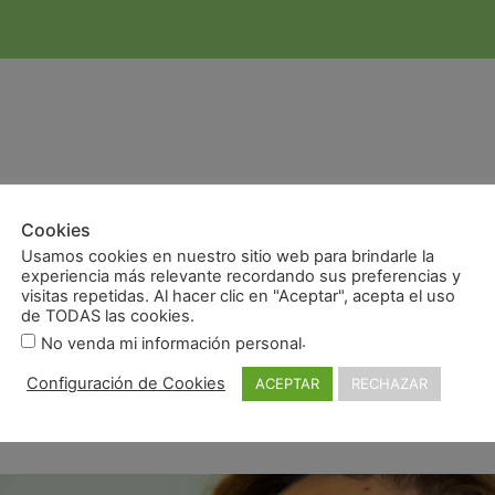
 caso de una «superpaciente» nuestra, Rosa. Es
Cookies
que nos parece que una historia fresca y entrañab
Usamos cookies en nuestro sitio web para brindarle la
experiencia más relevante recordando sus preferencias y
 perfecta para ilustrar nuestro siguiente caso clíni
visitas repetidas. Al hacer clic en "Aceptar", acepta el uso
de TODAS las cookies.
 a nuestra clínica, le preguntamos que es lo que
.
No venda mi información personal
ntó que a ella no le terminaba de gustaban sus di
Configuración de Cookies
ACEPTAR
RECHAZAR
 las fotos. Su mensaje, fue sencillo, directo, y mu
»
.